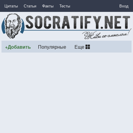
Цитаты
Статьи
Факты
Тесты
Вход
+Добавить
Популярные
Еще