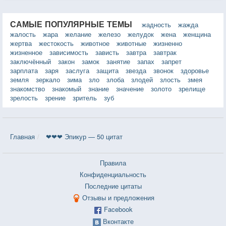
САМЫЕ ПОПУЛЯРНЫЕ ТЕМЫ
жадность
жажда
жалость
жара
желание
железо
желудок
жена
женщина
жертва
жестокость
животное
животные
жизненно
жизненное
зависимость
зависть
завтра
завтрак
заключённый
закон
замок
занятие
запах
запрет
зарплата
заря
заслуга
защита
звезда
звонок
здоровье
земля
зеркало
зима
зло
злоба
злодей
злость
змея
знакомство
знакомый
знание
значение
золото
зрелище
зрелость
зрение
зритель
зуб
Главная
❤❤❤ Эпикур — 50 цитат
Правила
Конфиденциальность
Последние цитаты
Отзывы и предложения
Facebook
Вконтакте