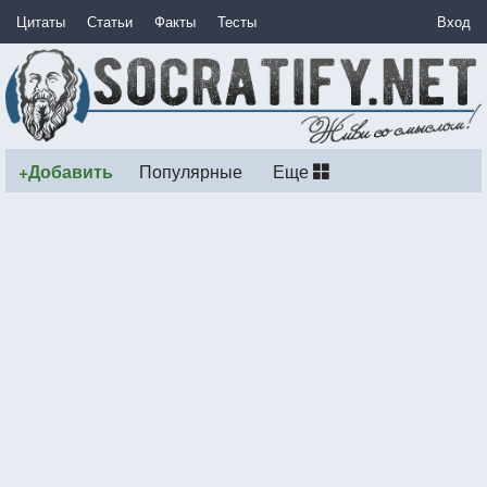
Цитаты
Статьи
Факты
Тесты
Вход
+Добавить
Популярные
Еще