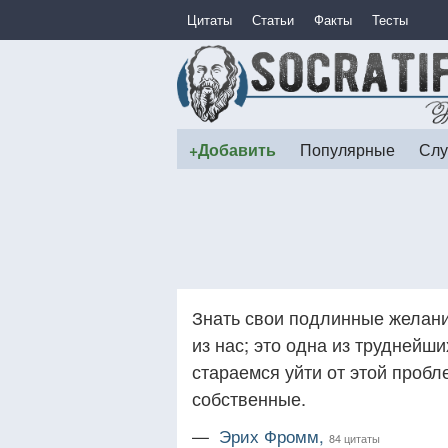
Цитаты
Статьи
Факты
Тесты
+Добавить
Популярные
Слу
Знать свои подлинные желани
из нас; это одна из труднейш
стараемся уйти от этой пробл
собственные.
—
Эрих Фромм,
84 цитаты