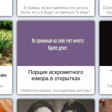
И правда, во все времена эти цитаты
Скол
были, есть и будут оставаться "в моде".
бу
пере
Порция искрометного
шин
юмора в открытках
ые
Го
Любители юмора, эта подборка для вас!