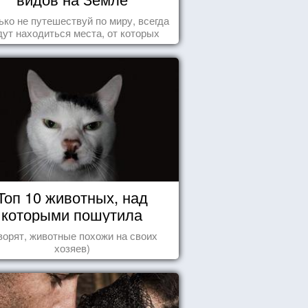
ько не путешествуй по миру, всегда
дут находиться места, от которых
хватывает дух и кружится голова...
Топ 10 животных, над
которыми пошутила
природа
ворят, животные похожи на своих
хозяев)