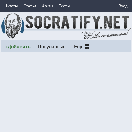
Цитаты
Статьи
Факты
Тесты
Вход
+Добавить
Популярные
Еще