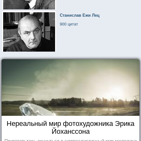
Станислав Ежи Лец
900 цитат
Нереальный мир фотохудожника Эрика
Йоханссона
Приготовьтесь окунуться в сюрреалистичный мир господина