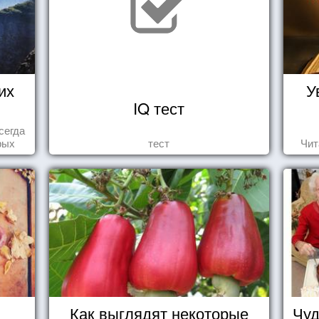
их
У
IQ тест
сегда
рых
тест
Чит
ва...
Как выглядят некоторые
Чуд