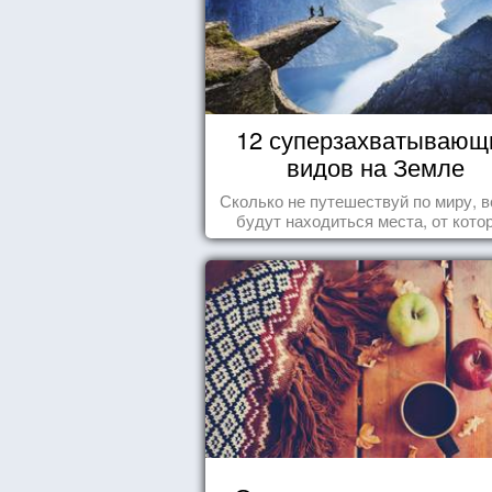
12 суперзахватывающ
видов на Земле
Сколько не путешествуй по миру, в
будут находиться места, от кото
перехватывает дух и кружится голо