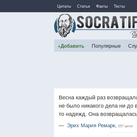
Цитаты
Статьи
Факты
Тесты
+Добавить
Популярные
Слу
Весна каждый раз возвращалас
не было никакого дела ни до в
то надежд. Она возвращалась.
—
Эрих Мария Ремарк,
257 цитат