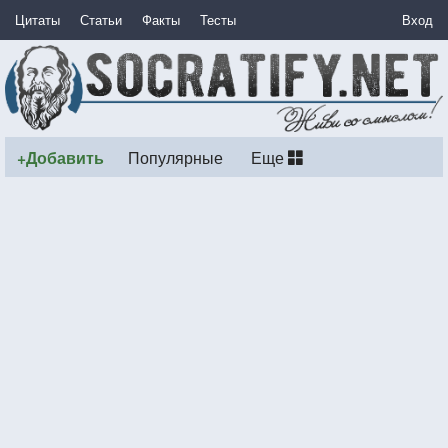
Цитаты
Статьи
Факты
Тесты
Вход
+Добавить
Популярные
Еще