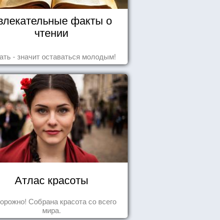
влекательные факты о
чтении
ать - значит оставаться молодым!
Атлас красоты
орожно! Собрана красота со всего
мира.