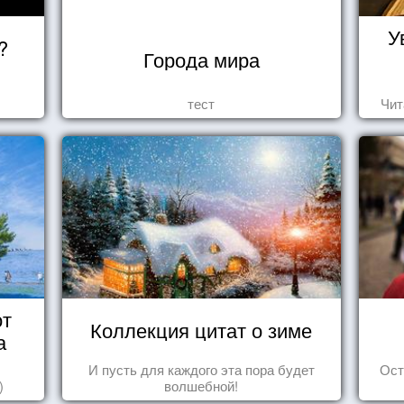
У
?
Города мира
тест
Чит
от
Коллекция цитат о зиме
а
И пусть для каждого эта пора будет
Ост
)
волшебной!