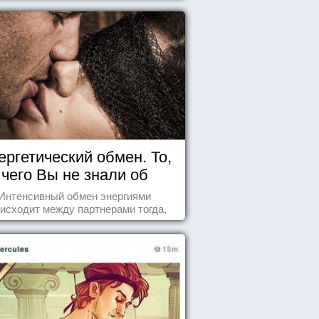
ергетический обмен. То,
чего Вы не знали об
отношениях
Интенсивный обмен энергиями
исходит между партнерами тогда,
а они испытывают симпатию друг к
другу...