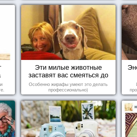
т
Эти милые животные
Эн
а
заставят вас смеяться до
упаду!
 и
Особенно жирафы умеют это делать
е.
профессионально)
про
когд