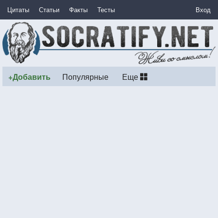
Цитаты
Статьи
Факты
Тесты
Вход
+Добавить
Популярные
Еще