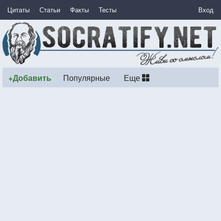
Цитаты
Статьи
Факты
Тесты
Вход
+Добавить
Популярные
Еще