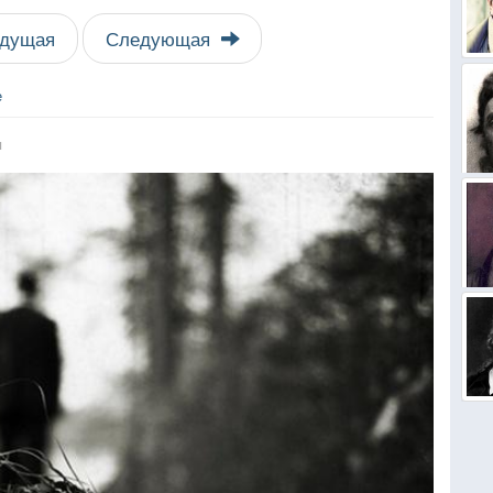
дущая
Следующая
е
я