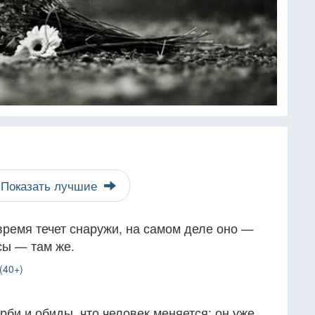
Показать лучшие
 время течет снаружи, на самом деле оно —
сы — там же.
(40+)
рби и обиды, что человек меняется: он уже