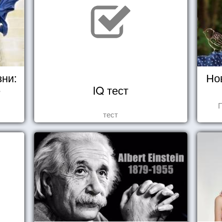
зни:
Но
е
IQ тест
П
тест