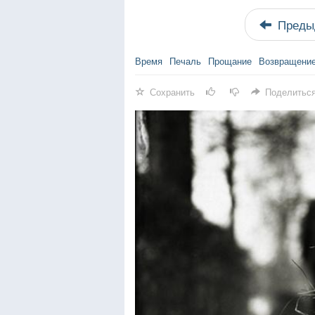
Преды
Время
Печаль
Прощание
Возвращени
Сохранить
Поделитьс