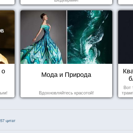
 о
Ква
Мода и Природа
б
Вот 
дым!
Вдохновляйтесь красотой!
трамп
57 цитат