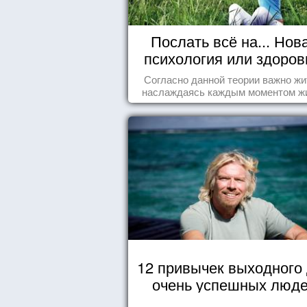
Послать всё на... Нов
психология или здоро
пофигизм.
Согласно данной теории важно жи
наслаждаясь каждым моментом ж
осознанно и с удовольствием. Как 
попробуем разобраться на реаль
примерах.
12 привычек выходного
очень успешных люд