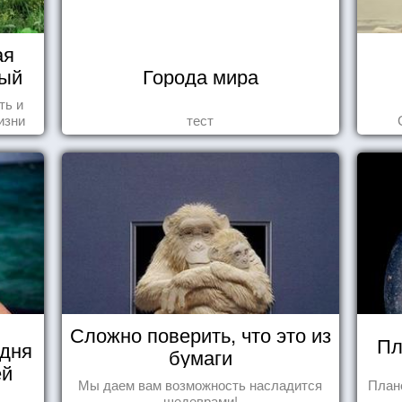
ая
вый
Города мира
ть и
изни
тест
это,
ных
Сложно поверить, что это из
Пл
 дня
бумаги
ей
Мы даем вам возможность насладится
План
шедеврами!