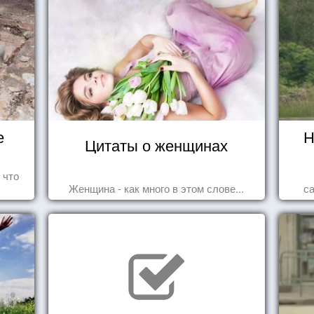
е
Н
Цитаты о женщинах
 что
Женщина - как много в этом слове...
с