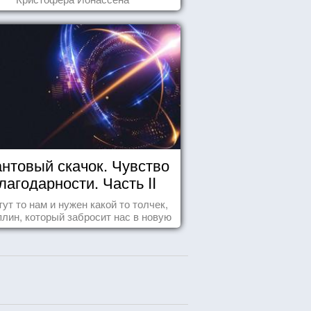
нтовый скачок. Чувство
лагодарности. Часть II
тут то нам и нужен какой то толчек,
лин, который забросит нас в новую
реальность. БЛАГОДАРНОСТЬ.