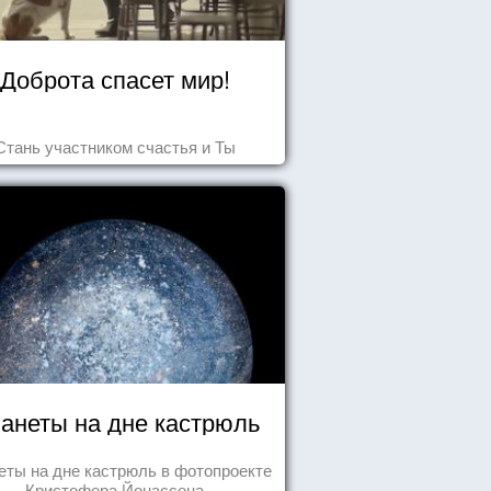
Доброта спасет мир!
Стань участником счастья и Ты
анеты на дне кастрюль
еты на дне кастрюль в фотопроекте
Кристофера Йонассена