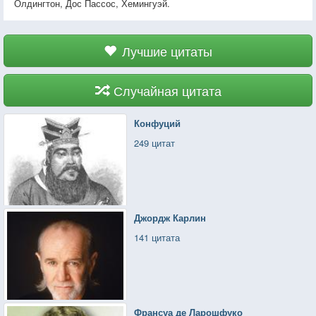
Олдингтон, Дос Пассос, Хемингуэй.
Лучшие цитаты
Случайная цитата
Конфуций
249 цитат
Джордж Карлин
141 цитата
Франсуа де Ларошфуко