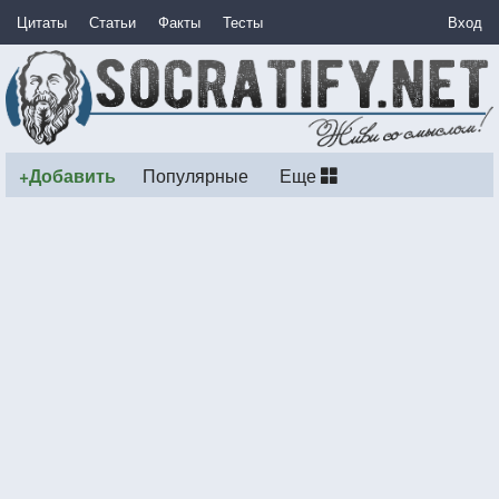
Цитаты
Статьи
Факты
Тесты
Вход
+Добавить
Популярные
Еще