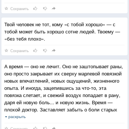
Сохранить
Твой человек не тот, кому «с тобой хорошо» — с
тобой может быть хорошо сотне людей. Твоему —
«без тебя плохо».
Сохранить
А время — оно не лечит. Оно не заштопывает раны,
оно просто закрывает их сверху марлевой повязкой
новых впечатлений, новых ощущений, жизненного
опыта. И иногда, зацепившись за что-то, эта
повязка слетает, и свежий воздух попадает в рану,
даря ей новую боль... и новую жизнь. Время —
плохой доктор. Заставляет забыть о боли старых
ран, нанося все новые и новые. Так и ползем
раскрыть
по жизни, как ее израненные солдаты. И с каждым
Сохранить