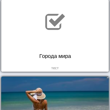
Города мира
тест