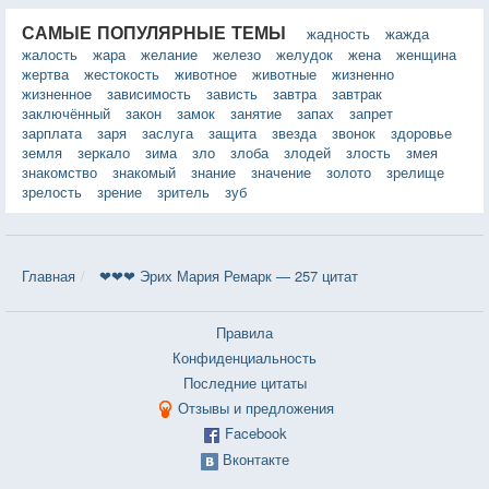
САМЫЕ ПОПУЛЯРНЫЕ ТЕМЫ
жадность
жажда
жалость
жара
желание
железо
желудок
жена
женщина
жертва
жестокость
животное
животные
жизненно
жизненное
зависимость
зависть
завтра
завтрак
заключённый
закон
замок
занятие
запах
запрет
зарплата
заря
заслуга
защита
звезда
звонок
здоровье
земля
зеркало
зима
зло
злоба
злодей
злость
змея
знакомство
знакомый
знание
значение
золото
зрелище
зрелость
зрение
зритель
зуб
Главная
❤❤❤ Эрих Мария Ремарк — 257 цитат
Правила
Конфиденциальность
Последние цитаты
Отзывы и предложения
Facebook
Вконтакте