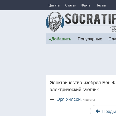
Цитаты
Статьи
Факты
Тесты
+Добавить
Популярные
Слу
Электричество изобрел Бен Фр
электрический счетчик.
—
Эрл Уилсон,
4 цитаты
Преды