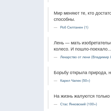
Мир меняют те, кто достато
способны.
Роб Силтанен (1)
Лень — мать изобретатель
колесо. И пошло-поехало..
Лекарство от лени (Владимир Л
Борьбу открыла природа, н
Карел Чапек (50+)
На жизнь жалуются только т
Стас Янковский (100+)