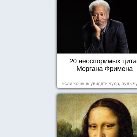
20 неоспоримых цита
Моргана Фримена
Если хочешь увидеть чудо, будь ч