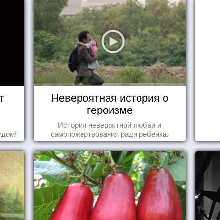
т
Невероятная история о
героизме
История невероятной любви и
удом!
самопожертвования ради ребенка.