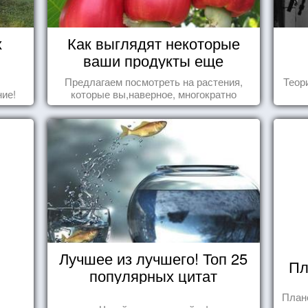
х
Как выглядят некоторые
ваши продукты еще
живыми?
Предлагаем посмотреть на растения,
Теор
ие!
которые вы,наверное, многократно
видели , но никогда не представляли
себе, что употребляете их в пищу.
Лучшее из лучшего! Топ 25
Пл
популярных цитат
План