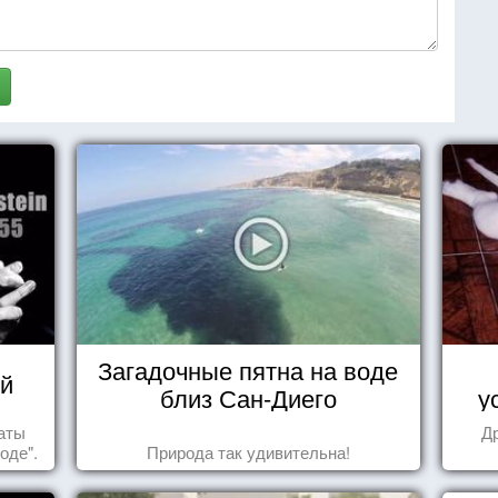
Загадочные пятна на воде
й
близ Сан-Диего
у
таты
Д
оде".
Природа так удивительна!