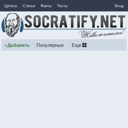
Цитаты
Статьи
Факты
Тесты
Вход
+Добавить
Популярные
Еще