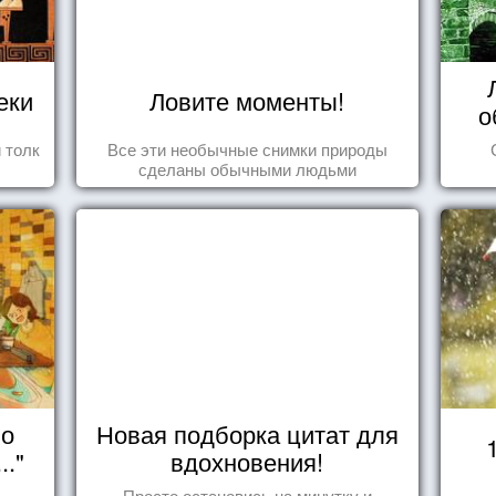
еки
Ловите моменты!
о
 толк
Все эти необычные снимки природы
сделаны обычными людьми
но
Новая подборка цитат для
.."
вдохновения!
Просто остановись на минутку и