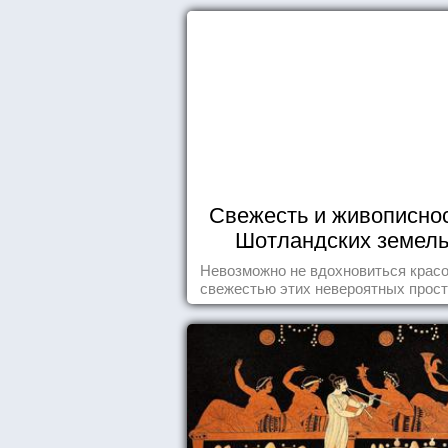
Свежесть и живописно
Шотландских земел
Невозможно не вдохновиться красо
свежестью этих невероятных прост