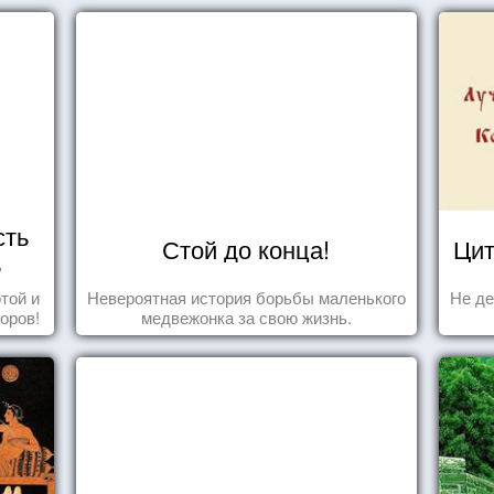
сть
Стой до конца!
Цит
ь
той и
Невероятная история борьбы маленького
Не де
оров!
медвежонка за свою жизнь.