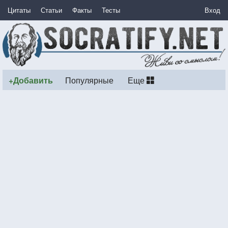
Цитаты
Статьи
Факты
Тесты
Вход
+Добавить
Популярные
Еще