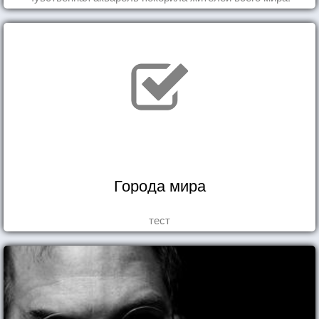
Города мира
тест