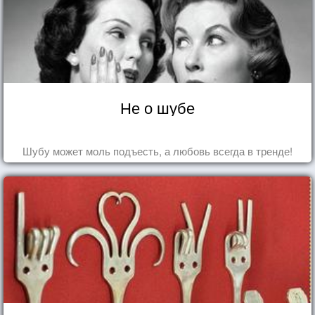
Не о шубе
Шубу может моль подъесть, а любовь всегда в тренде!