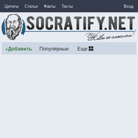
Цитаты
Статьи
Факты
Тесты
Вход
+Добавить
Популярные
Еще