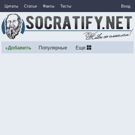
Цитаты
Статьи
Факты
Тесты
Вход
+Добавить
Популярные
Еще