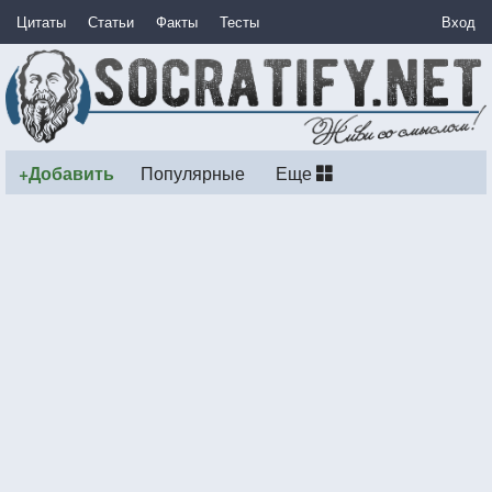
Цитаты
Статьи
Факты
Тесты
Вход
+Добавить
Популярные
Еще