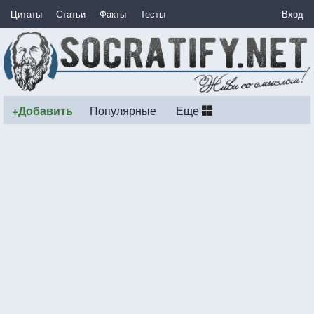
Цитаты
Статьи
Факты
Тесты
Вход
+Добавить
Популярные
Еще