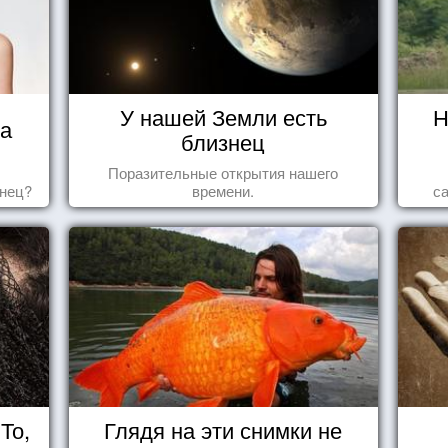
У нашей Земли есть
Н
ца
близнец
Поразительные открытия нашего
знец?
времени.
с
То,
Глядя на эти снимки не