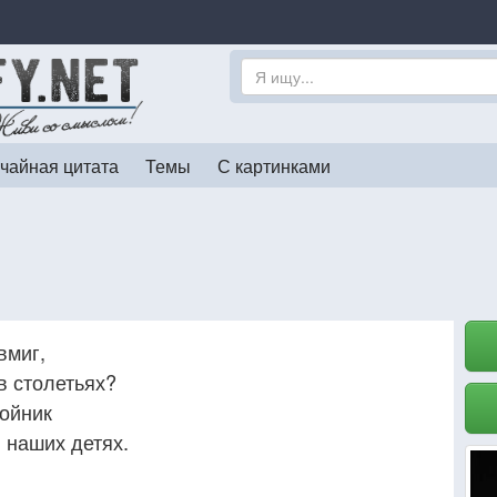
чайная цитата
Темы
С картинками
вмиг,
в столетьях?
войник
 наших детях.