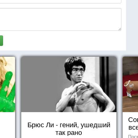
Со
Брюс Ли - гений, ушедший
вс
так рано
Посм