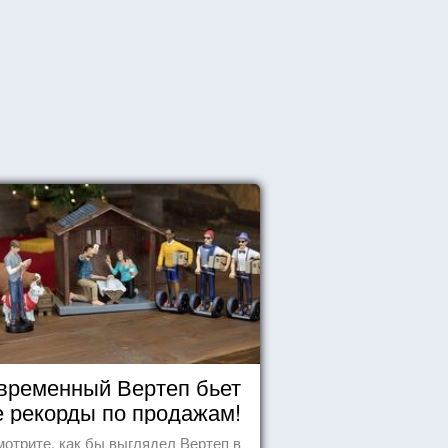
временный Вертеп бьет
е рекорды по продажам!
отрите, как бы выглядел Вертеп в