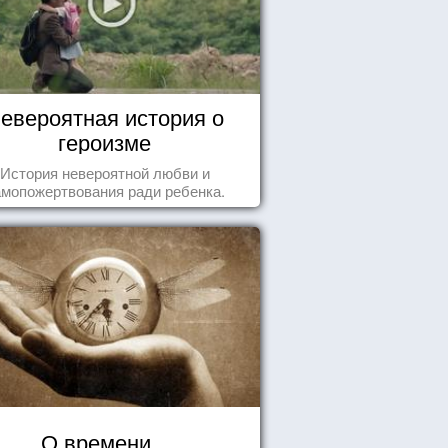
евероятная история о
героизме
История невероятной любви и
амопожертвования ради ребенка.
О времени...