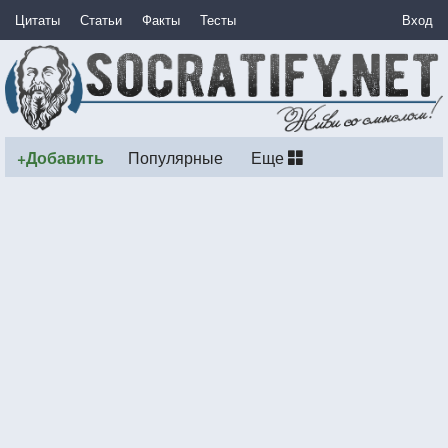
Цитаты
Статьи
Факты
Тесты
Вход
+Добавить
Популярные
Еще