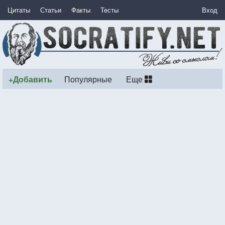
Цитаты
Статьи
Факты
Тесты
Вход
+Добавить
Популярные
Еще