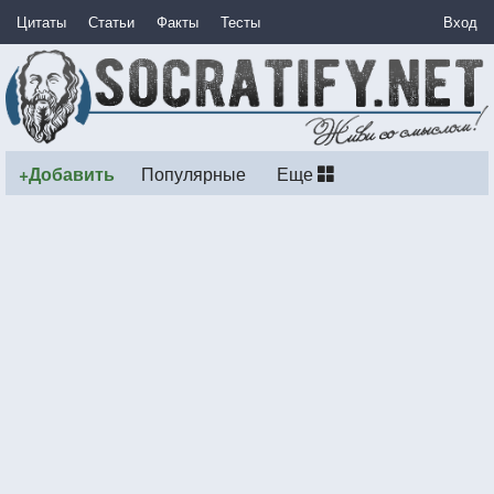
Цитаты
Статьи
Факты
Тесты
Вход
+Добавить
Популярные
Еще