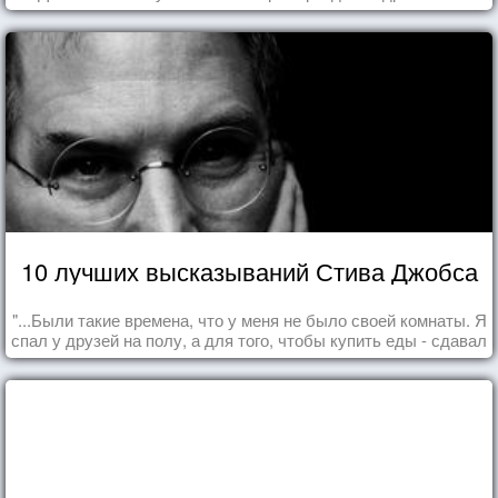
10 лучших высказываний Стива Джобса
"...Были такие времена, что у меня не было своей комнаты. Я
спал у друзей на полу, а для того, чтобы купить еды - сдавал
бутылки из под кока-колы"