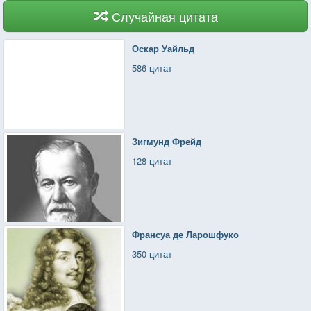
Случайная цитата
Оскар Уайльд
586 цитат
Зигмунд Фрейд
128 цитат
Франсуа де Ларошфуко
350 цитат