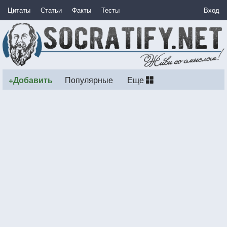
Цитаты
Статьи
Факты
Тесты
Вход
+Добавить
Популярные
Еще