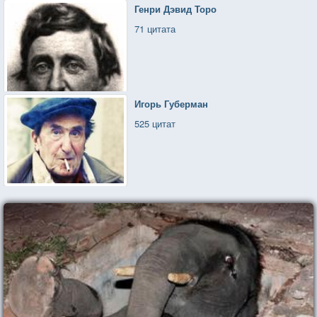
Генри Дэвид Торо
71 цитата
Игорь Губерман
525 цитат