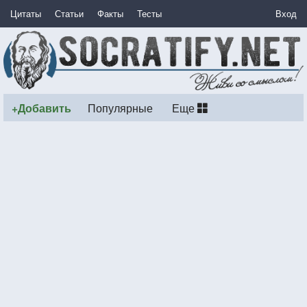
Цитаты
Статьи
Факты
Тесты
Вход
+Добавить
Популярные
Еще