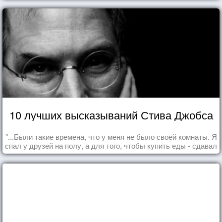
10 лучших высказываний Стива Джобса
"...Были такие времена, что у меня не было своей комнаты. Я
спал у друзей на полу, а для того, чтобы купить еды - сдавал
бутылки из под кока-колы"