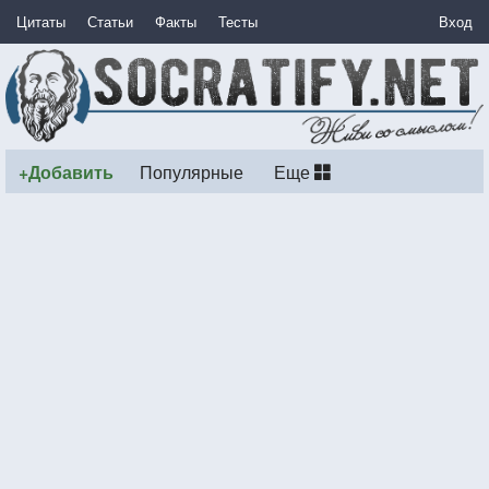
Цитаты
Статьи
Факты
Тесты
Вход
+Добавить
Популярные
Еще