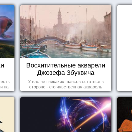
жи
Восхитительные акварели
Джозефа Збуквича
 есть
У вас нет никаких шансов остаться в
и на
стороне - его чувственная акварель
ажи,
покорила жителей всего мира.
ми!