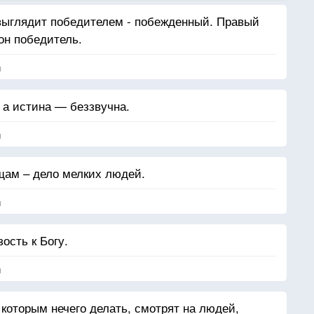
выглядит победителем - побежденный. Правый
он победитель.
я
а истина — беззвучна.
я
щам – дело мелких людей.
я
ость к Богу.
я
которым нечего делать, смотрят на людей,