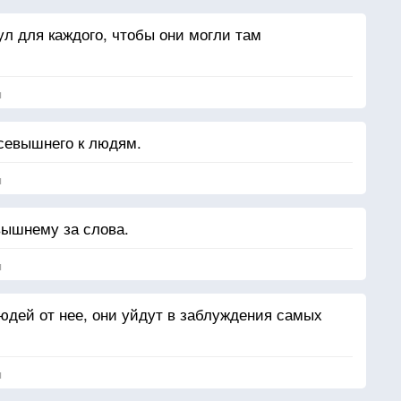
л для каждого, чтобы они могли там
я
севышнего к людям.
я
вышнему за слова.
я
людей от нее, они уйдут в заблуждения самых
я