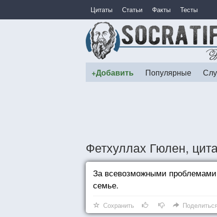
Цитаты
Статьи
Факты
Тесты
+Добавить
Популярные
Слу
Фетхуллах Гюлен, цит
За всевозможными проблемами 
семье.
Сохранить
Поделитьс