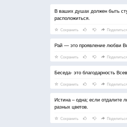
В ваших душах должен быть сту
расположиться.
Сохранить
Поделитьс
Рай — это проявление любви В
Сохранить
Поделитьс
Беседа- это благодарность Все
Сохранить
Поделитьс
Истина – одна; если отдалите 
разных цветов.
Сохранить
Поделитьс