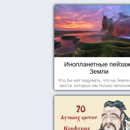
Инопланетные пейза
Земли
Кто бы мог подумать, что на Земле
места, которые настолько непохож
привычные для человечества пейз
что кажутся и вовсе инопланетны