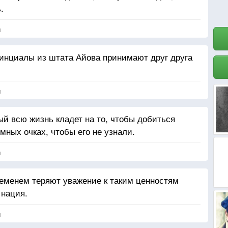
.
я
винциалы из штата Айова принимают друг друга
я
ый всю жизнь кладет на то, чтобы добиться
емных очках, чтобы его не узнали.
я
временем теряют уважение к таким ценностям
 нация.
я