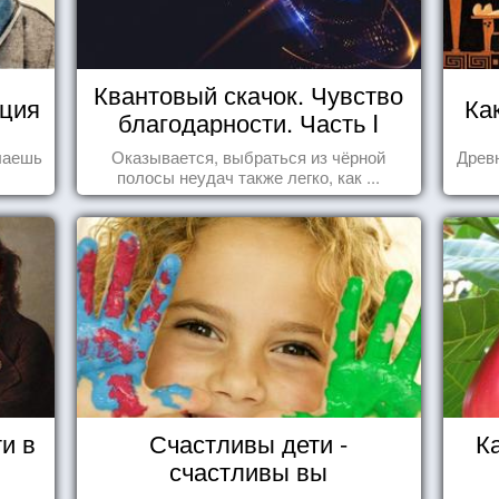
Квантовый скачок. Чувство
уция
Ка
благодарности. Часть I
елаешь
Оказывается, выбраться из чёрной
Древн
полосы неудач также легко, как ...
и в
Счастливы дети -
К
счастливы вы