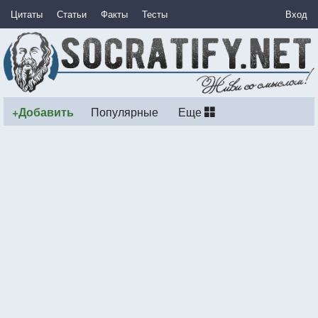
Цитаты
Статьи
Факты
Тесты
Вход
+Добавить
Популярные
Еще