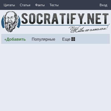
Цитаты
Статьи
Факты
Тесты
Вход
+Добавить
Популярные
Еще