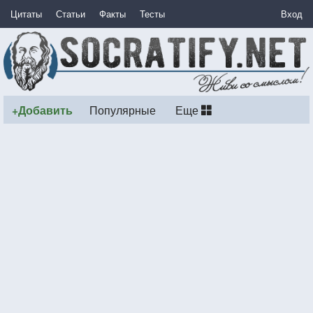
Цитаты
Статьи
Факты
Тесты
Вход
+Добавить
Популярные
Еще