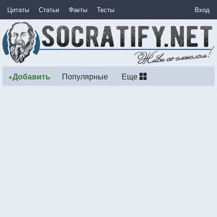
Цитаты
Статьи
Факты
Тесты
Вход
+Добавить
Популярные
Еще