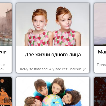
ели
Ма
Две жизни одного лица
ся в
Прис
ель
Кому-то повезло! А у вас есть близнец?