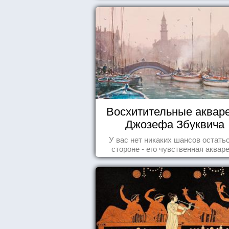
Восхитительные аквар
Джозефа Збуквича
У вас нет никаких шансов остать
стороне - его чувственная аквар
покорила жителей всего мира.