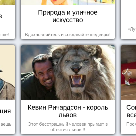
Природа и уличное
в
искусство
«Лу
чше!
Вдохновляйтесь и создавайте шедевры!
Кевин Ричардсон - король
Со
уция
львов
вс
елаешь
Этот бесстрашный человек прыгает в
Посм
объятия львов!!!