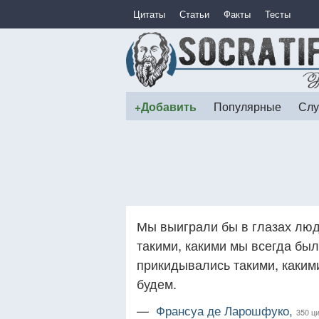
Цитаты
Статьи
Факты
Тесты
+Добавить
Популярные
Слу
Мы выиграли бы в глазах люд
такими, какими мы всегда были
прикидывались такими, какими
будем.
—
Франсуа де Ларошфуко,
350 ц