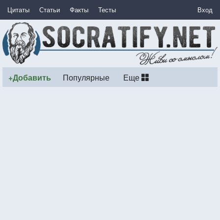
Цитаты
Статьи
Факты
Тесты
Вход
+Добавить
Популярные
Еще