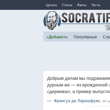
Цитаты
Статьи
Факты
Тесты
+Добавить
Популярные
Слу
Добрым делам мы подражаем 
дурным же — из врожденной з
сдерживал, а пример выпусти
—
Франсуа де Ларошфуко,
350 ц