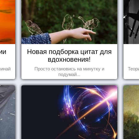
ии
Новая подборка цитат для
вдохновения!
чинай
Просто остановись на минутку и
Теор
подумай...