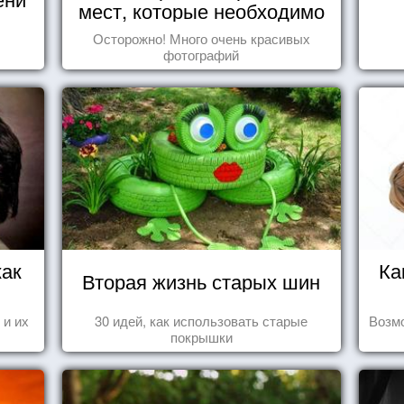
мест, которые необходимо
увидеть пока вы живы
Осторожно! Много очень красивых
фотографий
как
Ка
Вторая жизнь старых шин
 и их
30 идей, как использовать старые
Возмо
покрышки