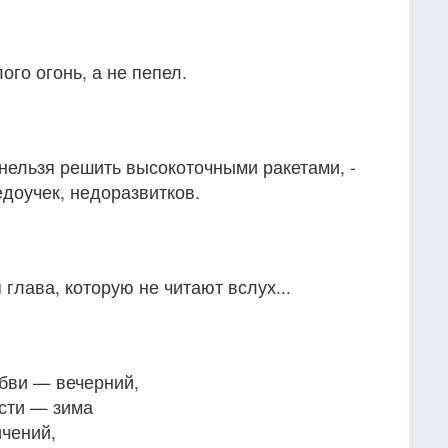
го огонь, а не пепел.
нельзя решить высокоточными ракетами, -
доучек, недоразвитков.
я глава, которую не читают вслух...
бви — вечерний,
сти — зима
ичений,