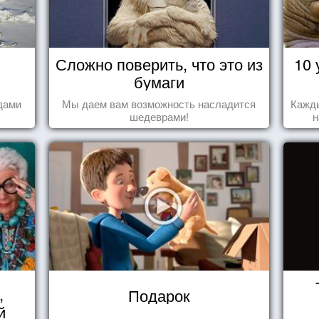
Сложно поверить, что это из
10 
бумаги
дами
Мы даем вам возможность насладится
Кажды
шедеврами!
н
за
,
Подарок
й