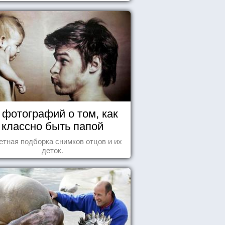
ели , но никогда не представляли
бе, что употребляете их в пищу.
 фотографий о том, как
классно быть папой
етная подборка снимков отцов и их
деток.