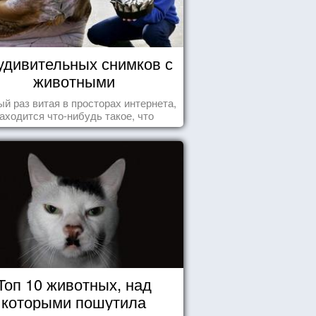
удивительных снимков с
животными
й раз витая в просторах интернета,
аходится что-нибудь такое, что
ставляет улыбнуться, удивиться,
восхититься...
Топ 10 животных, над
которыми пошутила