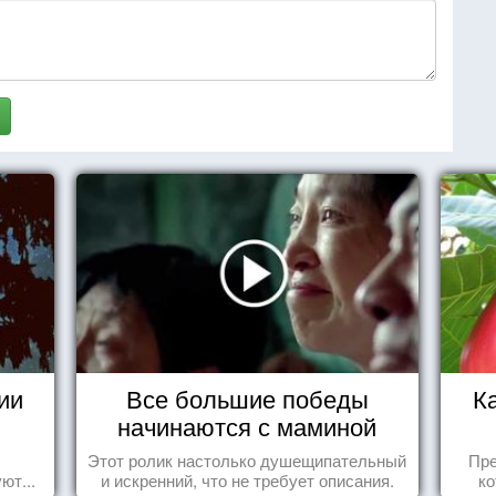
ии
Все большие победы
К
начинаются с маминой
колыбели
Этот ролик настолько душещипательный
Пре
ют...
и искренний, что не требует описания.
ко