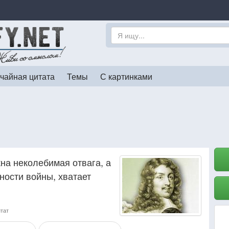
чайная цитата
Темы
С картинками
жна неколебимая отвага, а
ности войны, хватает
итат