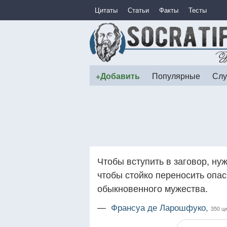
Цитаты
Статьи
Факты
Тесты
+Добавить
Популярные
Слу
Чтобы вступить в заговор, ну
чтобы стойко переносить опас
обыкновенного мужества.
—
Франсуа де Ларошфуко,
350 ц