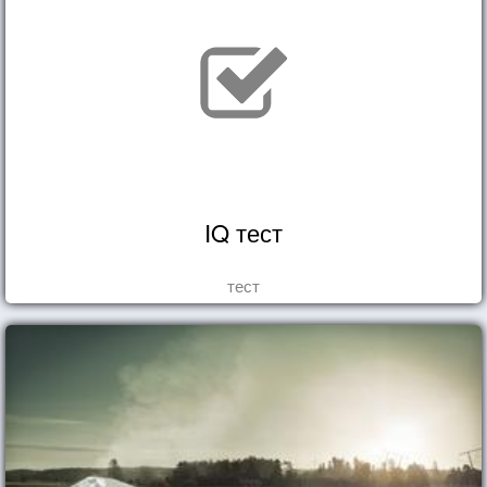
IQ тест
тест