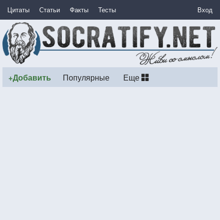
Цитаты
Статьи
Факты
Тесты
Вход
+Добавить
Популярные
Еще