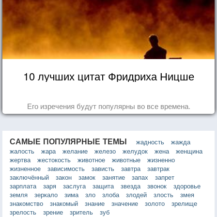
10 лучших цитат Фридриха Ницше
Его изречения будут популярны во все времена.
САМЫЕ ПОПУЛЯРНЫЕ ТЕМЫ
жадность
жажда
жалость
жара
желание
железо
желудок
жена
женщина
жертва
жестокость
животное
животные
жизненно
жизненное
зависимость
зависть
завтра
завтрак
заключённый
закон
замок
занятие
запах
запрет
зарплата
заря
заслуга
защита
звезда
звонок
здоровье
земля
зеркало
зима
зло
злоба
злодей
злость
змея
знакомство
знакомый
знание
значение
золото
зрелище
зрелость
зрение
зритель
зуб