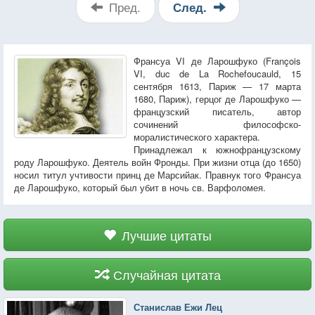
Пред.
След.
Франсуа VI де Ларошфуко (François
VI, duc de La Rochefoucauld, 15
сентября 1613, Париж — 17 марта
1680, Париж), герцог де Ларошфуко —
французский писатель, автор
сочинений философско-
моралистического характера.
Принадлежал к южнофранцузскому
роду Ларошфуко. Деятель войн Фронды. При жизни отца (до 1650)
носил титул учтивости принц де Марсийак. Правнук того Франсуа
де Ларошфуко, который был убит в ночь св. Варфоломея.
Лучшие цитаты
Случайная цитата
Станислав Ежи Лец