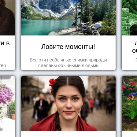
и в
Ловите моменты!
о
Все эти необычные снимки природы
тво
сделаны обычными людьми