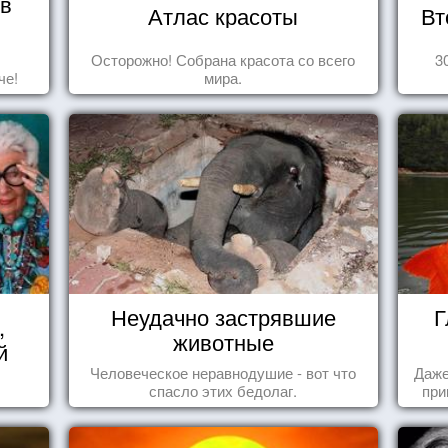
 в
Атлас красоты
Вт
Осторожно! Собрана красота со всего
3
че!
мира.
Неудачно застрявшие
Г
,
животные
й
Человеческое неравнодушие - вот что
Даже
спасло этих бедолаг.
при