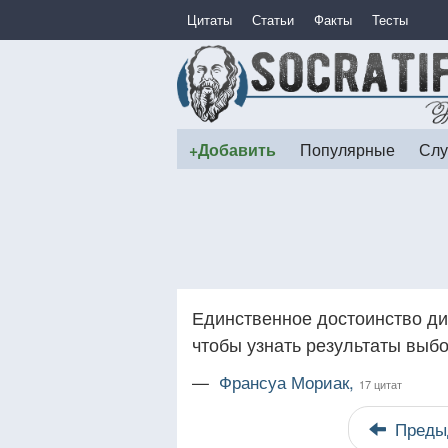
Цитаты
Статьи
Факты
Тесты
+Добавить
Популярные
Слу
Единственное достоинство дик
чтобы узнать результаты выбо
—
Франсуа Мориак,
17 цитат
Преды