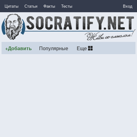
Цитаты
Статьи
Факты
Тесты
Вход
+Добавить
Популярные
Еще