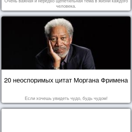
Очень важная и нередко щепетильная тема в жизни каждого
человека.
20 неоспоримых цитат Моргана Фримена
Если хочешь увидеть чудо, будь чудом!