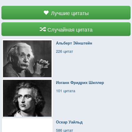
Лучшие цитаты
Случайная цитата
Альберт Эйнштейн
226 цитат
Иоганн Фридрих Шиллер
101 цитата
Оскар Уайльд
586 цитат