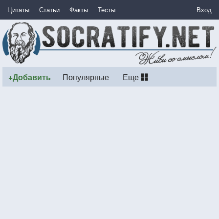
Цитаты
Статьи
Факты
Тесты
Вход
+Добавить
Популярные
Еще