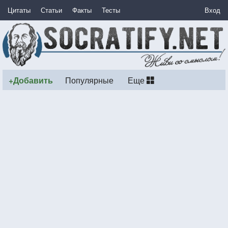
Цитаты
Статьи
Факты
Тесты
Вход
+Добавить
Популярные
Еще