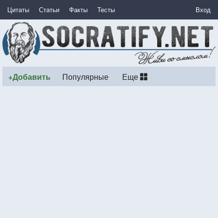
Цитаты
Статьи
Факты
Тесты
Вход
+Добавить
Популярные
Еще