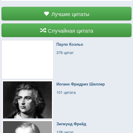
Лучшие цитаты
Случайная цитата
Пауло Коэльо
376 цитат
Иоганн Фридрих Шиллер
101 цитата
Зигмунд Фрейд
128 цитат