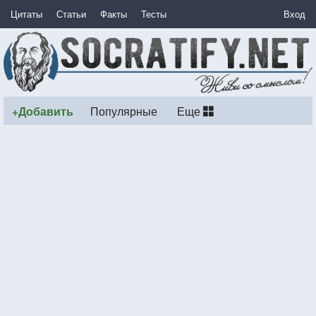
Цитаты
Статьи
Факты
Тесты
Вход
+Добавить
Популярные
Еще