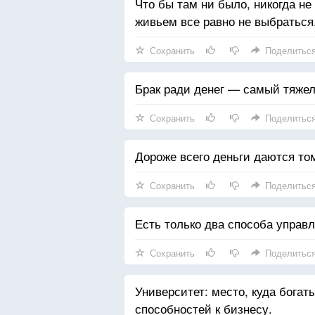
Что бы там ни было, никогда н
живьем все равно не выбраться
Сохранить
Поделитьс
Брак ради денег — самый тяжел
Сохранить
Поделитьс
Дороже всего деньги даются том
Сохранить
Поделитьс
Есть только два способа управ
Сохранить
Поделитьс
Университет: место, куда бога
способностей к бизнесу.