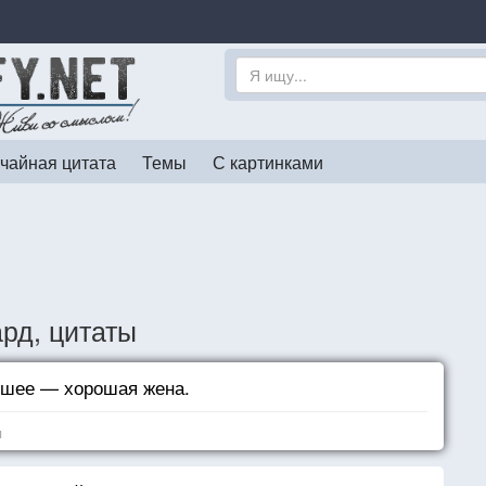
чайная цитата
Темы
С картинками
рд, цитаты
чшее — хорошая жена.
я