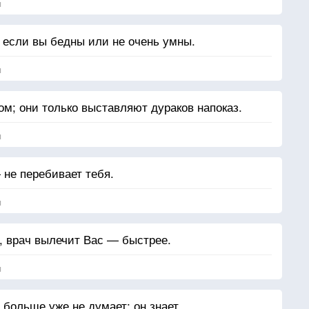
я
, если вы бедны или не очень умны.
я
ом; они только выставляют дураков напоказ.
я
 не перебивает тебя.
я
, врач вылечит Вас — быстрее.
я
 больше уже не думает; он знает