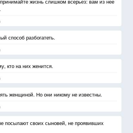
е принимайте жизнь слишком всерьез: вам из нее
.
я
ый способ разбогатеть.
я
у, кто на них женится.
я
лять женщиной. Но они никому не известны.
я
тые посылают своих сыновей, не проявивших