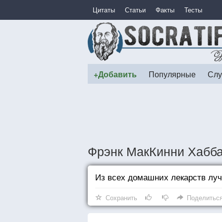
Цитаты
Статьи
Факты
Тесты
+Добавить
Популярные
Слу
Фрэнк МакКинни Хабба
Из всех домашних лекарств лу
Сохранить
Поделитьс