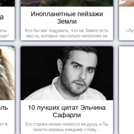
Инопланетные пейзажи
й
Земли
таты
Кто бы мог подумать, что на Земле есть
«Лу
оде".
места, которые настолько непохожи на
привычные для человечества пейзажи,
что кажутся и вовсе инопланетными!
оль
10 лучших цитат Эльчина
Сафарли
ет в
Его строки нежно ложатся на душу и Ты
просто веришь каждому слову...