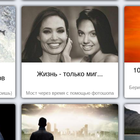
1
Жизнь - только миг...
ов
Бери
роишь)
Мост через время с помощью фотошопа