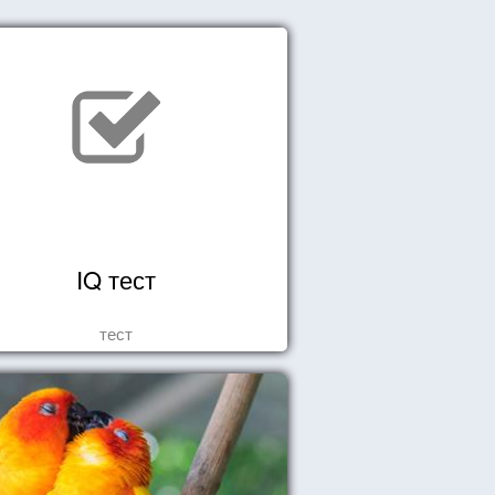
IQ тест
тест