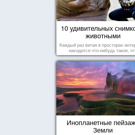
10 удивительных снимк
животными
Каждый раз витая в просторах инте
находится что-нибудь такое, чт
заставляет улыбнуться, удивить
восхититься...
Инопланетные пейза
Земли