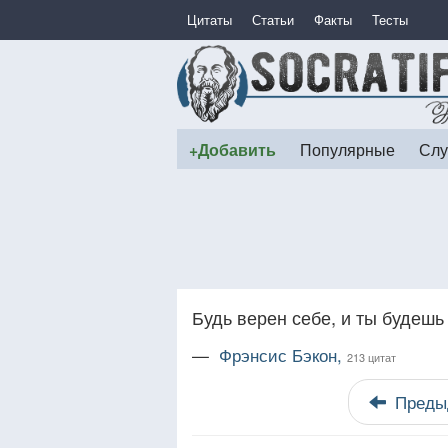
Цитаты
Статьи
Факты
Тесты
+Добавить
Популярные
Слу
Будь верен себе, и ты будешь
—
Фрэнсис Бэкон,
213 цитат
Преды