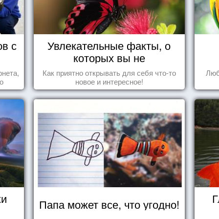
ов с
Увлекательные факты, о
которых вы не
догадывались!
рнета,
Как приятно открывать для себя что-то
Люб
о
новое и интересное!
ся,
жи
Г
Папа может все, что угодно!