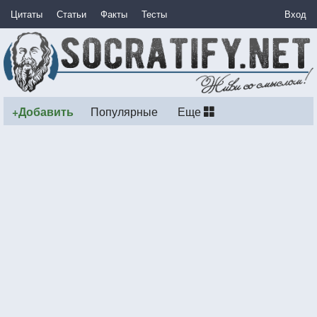
Цитаты
Статьи
Факты
Тесты
Вход
+Добавить
Популярные
Еще