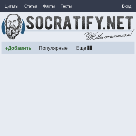
Цитаты
Статьи
Факты
Тесты
Вход
+Добавить
Популярные
Еще