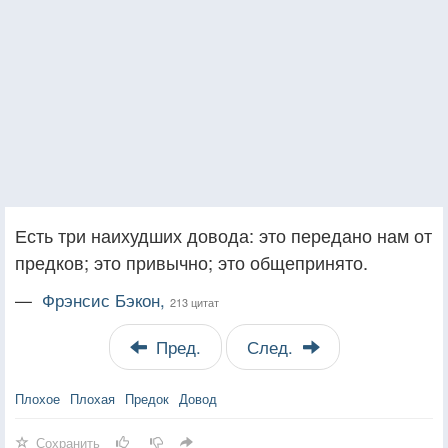
Есть три наихудших довода: это передано нам от
предков; это привычно; это общепринято.
—
Фрэнсис Бэкон,
213 цитат
Пред.
След.
Плохое
Плохая
Предок
Довод
Сохранить