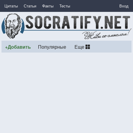
Цитаты
Статьи
Факты
Тесты
Вход
+Добавить
Популярные
Еще