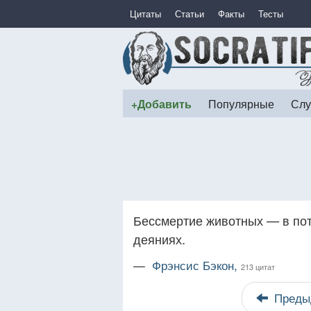
Цитаты
Статьи
Факты
Тесты
+Добавить
Популярные
Слу
Бессмертие животных — в пот
деяниях.
—
Фрэнсис Бэкон,
213 цитат
Преды