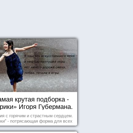
мая крутая подборка -
рики» Игоря Губермана.
Читайте, получайте
ия с горячим и страстным сердцем.
удовольствие!
ики" - потрясающая форма для всех
случаев жизни.