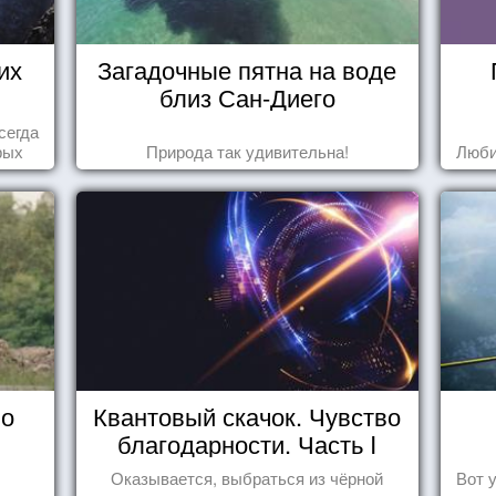
их
Загадочные пятна на воде
близ Сан-Диего
сегда
рых
Природа так удивительна!
Люби
ва...
 о
Квантовый скачок. Чувство
благодарности. Часть I
Оказывается, выбраться из чёрной
Вот 