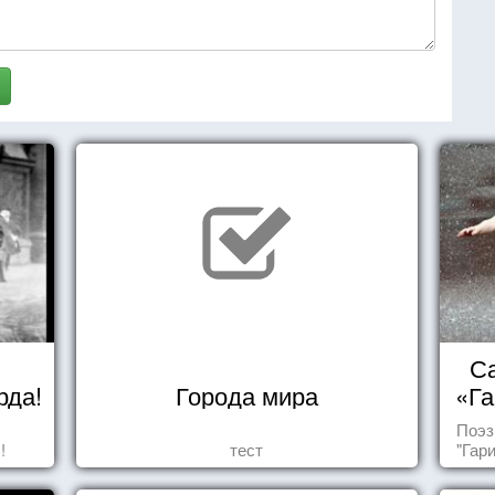
Са
рда!
Города мира
«Га
Поэз
!
тест
"Гар