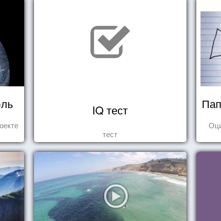
юль
Пап
IQ тест
оекте
Оц
тест