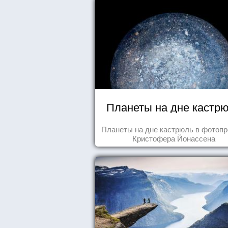
Планеты на дне кастр
Планеты на дне кастрюль в фотопр
Кристофера Йонассена